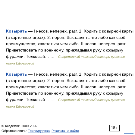
Козырять
— I несов. неперех. разг. 1. Ходить с козырной карты
(в карточных играх). 2. перен. Выставлять что либо как своё
преимущество; хвастаться чем либо. II несов. неперех. разг.
Приветствовать по военному, прикладывая руку к козырьку
фуражки. Толковый… …
Современный толковый словарь русского
языка Ефремовой
Козырять
— I несов. неперех. разг. 1. Ходить с козырной карты
(в карточных играх). 2. перен. Выставлять что либо как своё
преимущество; хвастаться чем либо. II несов. неперех. разг.
Приветствовать по военному, прикладывая руку к козырьку
фуражки. Толковый… …
Современный толковый словарь русского
языка Ефремовой
© Академик, 2000-2026
18+
Обратная связь:
Техподдержка
,
Реклама на сайте