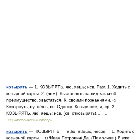
козырять
— 1. КОЗЫРЯТЬ, яю, яешь; нсв. Разг. 1. Ходить с
козырной карты. 2. (чем). Выставлять на вид как своё
преимущество, хвастаться. К. своими познаниями. ◁
Козырнуть, ну, нёшь; св. Однокр. Козыряние, я; ср. 2.
КОЗЫРЯТЬ, яю, яешь; нсв. (св. откозырять).… …
Энциклопедический словарь
козырять
— КОЗЫРЯТЬ , яю, яешь, несов. 1. Ходить с
козырной карты. ◘ /Иван Петрович/ Да. (Помолчав.) Я уже