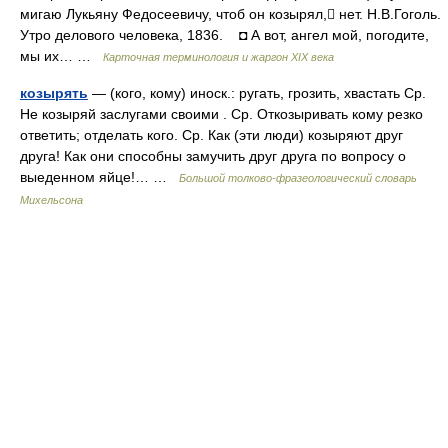
мигаю Лукьяну Федосеевичу, чтоб он козырял, нет. Н.В.Гоголь.
Утро делового человека, 1836. ◘ А вот, ангел мой, погодите,
мы их… …
Карточная терминология и жаргон XIX века
козырять
— (кого, кому) иноск.: ругать, грозить, хвастать Ср.
Не козыряй заслугами своими . Ср. Откозыривать кому резко
ответить; отделать кого. Ср. Как (эти люди) козыряют друг
друга! Как они способны замучить друг друга по вопросу о
выеденном яйце!… …
Большой толково-фразеологический словарь
Михельсона