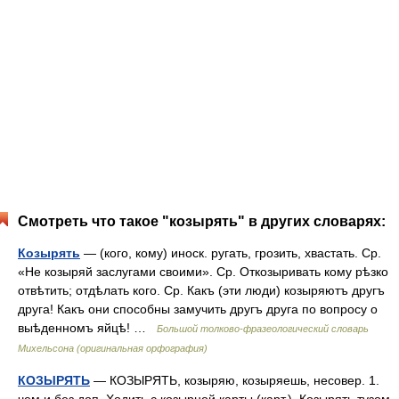
Смотреть что такое "козырять" в других словарях:
Козырять
— (кого, кому) иноск. ругать, грозить, хвастать. Ср.
«Не козыряй заслугами своими». Ср. Откозыривать кому рѣзко
отвѣтить; отдѣлать кого. Ср. Какъ (эти люди) козыряютъ другъ
друга! Какъ они способны замучить другъ друга по вопросу о
выѣденномъ яйцѣ! …
Большой толково-фразеологический словарь
Михельсона (оригинальная орфография)
КОЗЫРЯТЬ
— КОЗЫРЯТЬ, козыряю, козыряешь, несовер. 1.