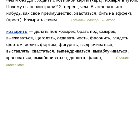
чем и без доп. Ходить с козырной карты (карт.). Козырять тузом.
Почему вы не козыряли? 2. перен., чем. Выставлять что
нибудь, как свое преимущество, хвастаться, бить на эффект,
(прост.). Козырять своим… …
Толковый словарь Ушакова
козырять
— делать под козырек, брать под козырек,
выеживаться, щеголять, отдавать честь, фасонить, глядеть
фертом, ходить фертом, фигурять, выдрючиваться,
выставлять, хвастаться, выпендриваться, выкаблучиваться,
красоваться, выкобениваться, держать фасон,… …
Словарь
синонимов