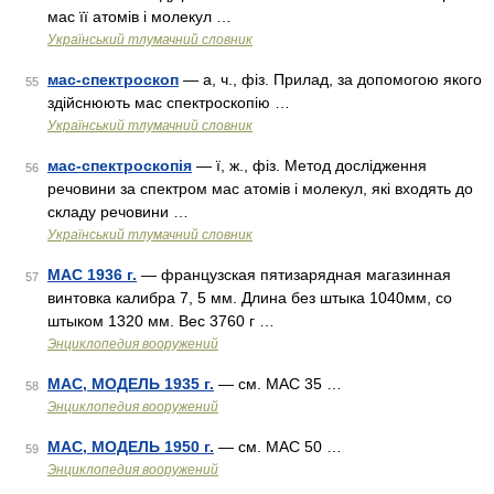
мас її атомів і молекул …
Український тлумачний словник
мас-спектроскоп
— а, ч., фіз. Прилад, за допомогою якого
55
здійснюють мас спектроскопію …
Український тлумачний словник
мас-спектроскопія
— ї, ж., фіз. Метод дослідження
56
речовини за спектром мас атомів і молекул, які входять до
складу речовини …
Український тлумачний словник
МАС 1936 г.
— французская пятизарядная магазинная
57
винтовка калибра 7, 5 мм. Длина без штыка 1040мм, со
штыком 1320 мм. Вес 3760 г …
Энциклопедия вооружений
МАС, МОДЕЛЬ 1935 г.
— см. МАС 35 …
58
Энциклопедия вооружений
МАС, МОДЕЛЬ 1950 г.
— см. МАС 50 …
59
Энциклопедия вооружений