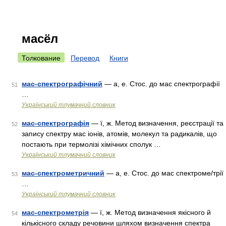
масёл
Толкование
Перевод
Книги
мас-спектрографічний
— а, е. Стос. до мас спектрографії
51
…
Український тлумачний словник
мас-спектрографія
— ї, ж. Метод визначення, реєстрації та
52
запису спектру мас іонів, атомів, молекул та радикалів, що
постають при термолізі хімічних сполук …
Український тлумачний словник
мас-спектрометричний
— а, е. Стос. до мас спектроме/трії
53
…
Український тлумачний словник
мас-спектрометрія
— ї, ж. Метод визначення якісного й
54
кількісного складу речовини шляхом визначення спектра