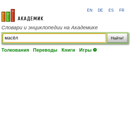
EN
DE
ES
FR
academic.ru
Словари и энциклопедии на Академике
Найти!
Толкования
Переводы
Книги
Игры ⚽