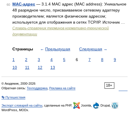
МАС-адрес
— 3.1.4 МАС адрес (MAC address): Уникальное
60
48 разрядное число, присваиваемое сетевому адаптеру
производителем; является физическим адресом;
используется для отображения в сетях TCP/IP. Источник …
Словарь-справочник терминов нормативно-технической
документации
Страницы
←
Предыдущая
Следующая
→
1
2
3
4
5
6
7
8
9
10
11
12
13
© Академик, 2000-2026
18+
Обратная связь:
Техподдержка
,
Реклама на сайте
👣 Путешествия
Экспорт словарей на сайты
, сделанные на PHP,
Joomla,
Drupal,
WordPress, MODx.